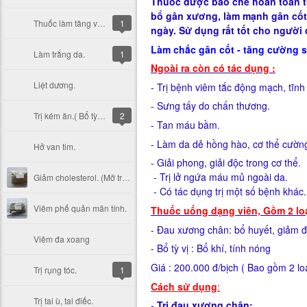
Thuốc được bào chế hoàn toàn từ
bổ gân xương, làm mạnh gân cốt,
Thuốc làm tăng vòng 1.
1
ngày. Sử dụng rất tốt cho người 
Làm chắc gân cốt - tăng cường 
Làm trắng da.
1
Ngoài ra còn có tác dụng :
Liệt dương.
- Trị bệnh viêm tắc động mạch, tĩn
- Sưng tấy do chấn thương.
Trị kém ăn.( Bổ tỳ vị )
2
- Tan máu bầm.
- Làm da dẻ hồng hào, cơ thể cườn
Hở van tim.
- Giải phong, giải độc trong cơ thể.
- Trị lở ngứa máu mủ ngoài da.
Giảm cholesterol. (Mỡ trong máu).
- Có tác dụng trị một số bệnh khác.
Viêm phế quản mãn tính.
Thuốc uống dạng viên, Gồm 2 loạ
- Đau xương chân: bổ huyết, giảm 
Viêm đa xoang
- Bổ tỳ vị : Bổ khí, tí
Giá : 200.000 đ/bịch ( Bao gồm 2 lo
Trị rụng tóc.
1
Cách sử dụng
:
Trị tai ù, tai điếc.
-
Trị đau xương chân: