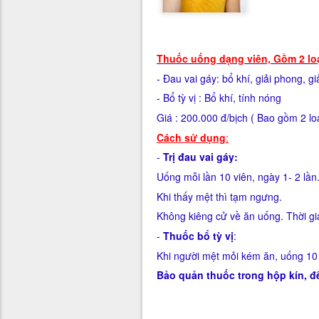
Thuốc uống dạng viên, Gồm 2 loạ
- Đau vai gáy: bổ khí, giải phong,
- Bổ tỳ vị : Bổ khí, 
Giá : 200.000 đ/bịch ( Bao gồm 2 lo
Cách sử dụng
:
-
Trị đau vai gáy:
Uống mỗi lần 10 viên, ngày 1- 2 lần
Khi thấy mệt thì tạm ngưng.
Không kiêng cử về ăn uống. Thời gia
-
Thuốc bổ tỳ vị
:
Khi người mệt mỏi kém ăn, uống 10 
Bảo quản thuốc trong hộp kín, đ