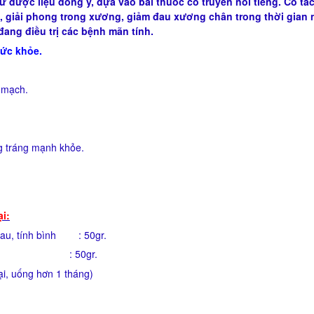
 dược liệu đông y, dựa vào bài thuốc cổ truyền nổi tiếng. Có tá
 giải phong trong xương, giảm đau xương chân trong thời gian 
đang điều trị các bệnh mãn tính.
sức khỏe.
h mạch.
g tráng mạnh khỏe.
i:
đau, tính bình : 50gr.
nh nóng : 50gr.
ại, uống hơn 1 tháng)