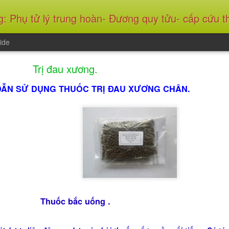
án- Tiểu thừa khí- Điều nguyên cứu bản- Toàn chân nhất khí- Tiêu dao tán- Bình vị tán- Nhị trần hoàn- Bát vị hoàn.... + Thuốc trị bệnh: Bệnh gút- Liệt dương- Kém ăn- Hở van tim- Động mạch vành- Giảm cholesterol- Viêm phế quản mãn tính- Viêm đa xoang- Tai ù- Đau xương 
ide
Trị đau xương.
ẪN SỬ DỤNG THUỐC TRỊ ĐAU XƯƠNG CHÂN.
Thuốc bắc uống .