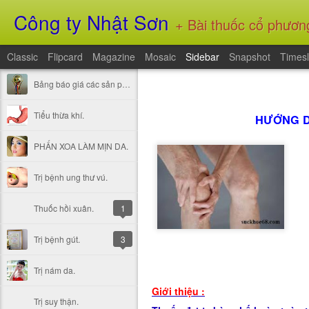
Công ty Nhật Sơn
+ Bài thuốc cổ phương: Phụ tử lý trung hoàn- Đương quy tửu- cấp cứu thủy- Bách hợp cố kim hoàn- Quế chi phục linh t
Classic
Flipcard
Magazine
Mosaic
Sidebar
Snapshot
Timesl
Bảng báo giá các sản phẩm
Tiểu thừa khí.
HƯỚNG D
PHẤN XOA LÀM MỊN DA.
Trị bệnh ung thư vú.
Thuốc hồi xuân.
1
Trị bệnh gút.
3
Trị nám da.
Giới thiệu :
Trị suy thận.