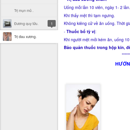
Uống mỗi lần 10 viên, ngày 1- 2 lần
Trị mụn mủ .
Khi thấy mệt thì tạm ngưng.
Không kiêng cử về ăn uống. Thời gia
Đương quy tửu.
1
-
Thuốc bổ tỳ vị
:
Trị đau xương.
Khi người mệt mỏi kém ăn, uống 10 
Bảo quản thuốc trong hộp kín, đ
------------------------
HƯỚN