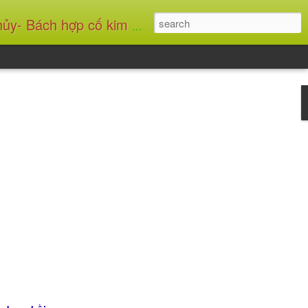
chân- Đau vai gáy- Ung thư vú.... + Thuốc thẩm mỹ: Làm nở ngực- Trị nám- Làm trắng da- Mụn mủ mụn bọc- Rụng tóc....