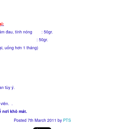
i:
 giảm đau, tính nóng : 50gr.
tính nóng : 50gr.
ại, uống hơn 1 tháng)
.
n tùy ý.
viên. .
ể nơi khô mát.
Posted
7th March 2011
by
PTS